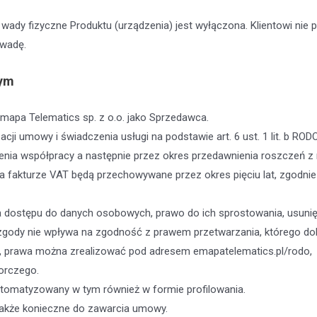
wady fizyczne Produktu (urządzenia) jest wyłączona. Klientowi nie
 wadę.
wym
mapa Telematics sp. z o.o. jako Sprzedawca.
cji umowy i świadczenia usługi na podstawie art. 6 ust. 1 lit. b RODO
a współpracy a następnie przez okres przedawnienia roszczeń z 
a fakturze VAT będą przechowywane przez okres pięciu lat, zgodni
a dostępu do danych osobowych, prawo do ich sprostowania, usunięc
zgody nie wpływa na zgodność z prawem przetwarzania, którego do
, prawa można zrealizować pod adresem emapatelematics.pl/rodo,
orczego.
utomatyzowany w tym również w formie profilowania.
akże konieczne do zawarcia umowy.