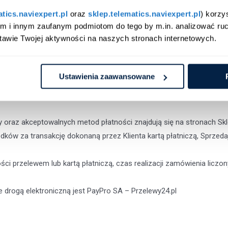
atics.naviexpert.pl
 oraz 
sklep.telematics.naviexpert.pl
) korzy
am i innym zaufanym podmiotom do tego by m.in. analizować ruc
atności
tawie Twojej aktywności na naszych stronach internetowych.
ctwem kuriera.
atności:
Ustawienia zaawansowane
rd, MasterCard Electronic, Maestro
oraz akceptowalnych metod płatności znajdują się na stronach Skl
dków za transakcję dokonaną przez Klienta kartą płatniczą, Sprze
ci przelewem lub kartą płatniczą, czas realizacji zamówienia liczo
drogą elektroniczną jest PayPro SA – Przelewy24.pl