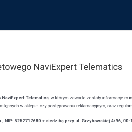
etowego NaviExpert Telematics
go
NaviExpert Telematics
, w którym zawarte zostały informacje m.i
ostępnych w sklepie, czy postępowaniu reklamacyjnym, oraz regula
o., NIP: 5252717680 z siedzibą przy ul. Grzybowskiej 4/96, 00