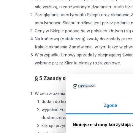
siłą wyższą, niedozwolonym działaniem osób trze
Przeglądanie asortymentu Sklepu oraz składanie 
asortymencie Sklepu możliwe jest przez podanie 
Ceny w Sklepie podane są w polskich złotych i są 
Na końcową (ostateczną) kwotę do zapłaty przez K
trakcie składania Zamówienia, w tym także w chwi
W przypadku Umowy sprzedaży obejmującej świadcz
wybrane przez Klienta okresy rozliczeniowe.
§ 5
Zasady składania zamówienia
W celu złożenia Zamówienia należy:
dodać do koszyka Produkt będący przedmiotem
Zgoda
wypełnić Formularz zamówienia – uzupełnić da
dostarczenia Produktu) oraz sposób płatności
Niniejsze strony korzystają
kliknąć przycisk “Kupuję i płacę” oraz tym sa