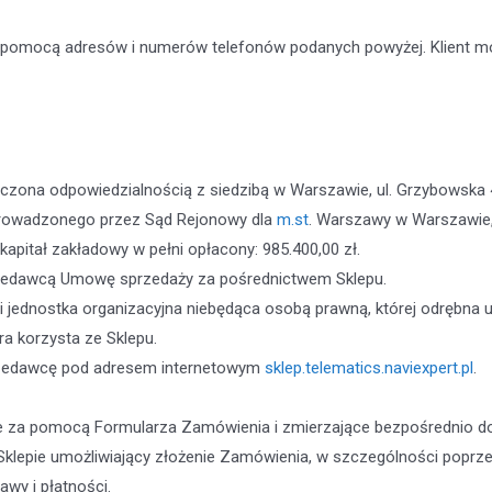
pomocą adresów i numerów telefonów podanych powyżej. Klient mo
czona odpowiedzialnością z siedzibą w Warszawie, ul. Grzybowska 
prowadzonego przez Sąd Rejonowy dla
m.st
. Warszawy w Warszawie
pitał zakładowy w pełni opłacony: 985.400,00 zł.
przedawcą Umowę sprzedaży za pośrednictwem Sklepu.
i jednostka organizacyjna niebędąca osobą prawną, której odrębna
a korzysta ze Sklepu.
rzedawcę pod adresem internetowym
sklep.telematics.naviexpert.pl
.
ane za pomocą Formularza Zamówienia i zmierzające bezpośrednio 
klepie umożliwiający złożenie Zamówienia, w szczególności poprz
y i płatności.