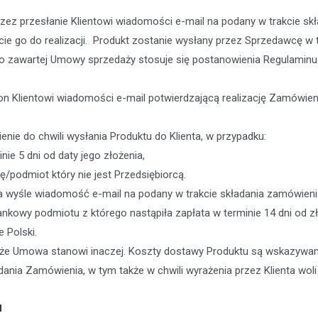
zez przesłanie Klientowi wiadomości e-mail na podany w trakcie sk
ęcie go do realizacji. Produkt zostanie wysłany przez Sprzedawcę w
o zawartej Umowy sprzedaży stosuje się postanowienia Regulaminu
on Klientowi wiadomości e-mail potwierdzającą realizację Zamówie
e do chwili wysłania Produktu do Klienta, w przypadku:
ie 5 dni od daty jego złożenia,
/podmiot który nie jest Przedsiębiorcą.
wyśle wiadomość e-mail na podany w trakcie składania zamówienia 
kowy podmiotu z którego nastąpiła zapłata w terminie 14 dni od z
 Polski.
a że Umowa stanowi inaczej. Koszty dostawy Produktu są wskazywan
adania Zamówienia, w tym także w chwili wyrażenia przez Klienta wo
u