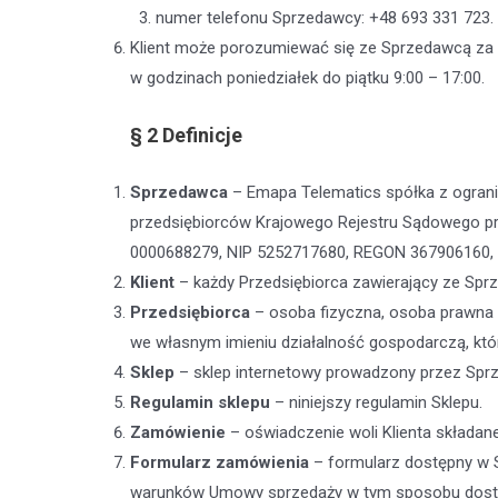
numer telefonu Sprzedawcy: +48 693 331 723.
Klient może porozumiewać się ze Sprzedawcą za 
w godzinach poniedziałek do piątku 9:00 – 17:00.
§ 2
Definicje
Sprzedawca
– Emapa Telematics spółka z ograni
przedsiębiorców Krajowego Rejestru Sądowego 
0000688279, NIP 5252717680, REGON 367906160, ka
Klient
– każdy Przedsiębiorca zawierający ze S
Przedsiębiorca
– osoba fizyczna, osoba prawna 
we własnym imieniu działalność gospodarczą, któr
Sklep
– sklep internetowy prowadzony przez Sp
Regulamin sklepu
– niniejszy regulamin Sklepu.
Zamówienie
– oświadczenie woli Klienta skład
Formularz zamówienia
– formularz dostępny w S
warunków Umowy sprzedaży w tym sposobu dostaw