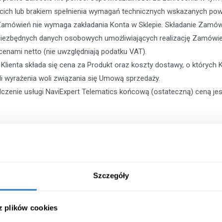
cich lub brakiem spełnienia wymagań technicznych wskazanych powy
Zamówień nie wymaga zakładania Konta w Sklepie. Składanie Zamówie
niezbędnych danych osobowych umożliwiających realizację Zamówien
cenami netto (nie uwzględniają podatku VAT).
lienta składa się cena za Produkt oraz koszty dostawy, o których K
li wyrażenia woli związania się Umową sprzedaży.
enie usługi NaviExpert Telematics końcową (ostateczną) ceną jes
 Zamówienia, a następnie kliknąć przycisk “Zamówienie”,
Szczegóły
ne odbiorcy Zamówienia oraz adres, na który ma nastąpić dostawa 
,
 z plików cookies
mym potwierdzić Zamówienie,