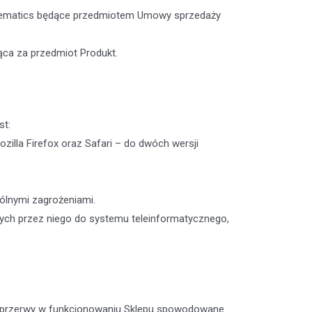
Telematics będące przedmiotem Umowy sprzedaży
ca za przedmiot Produkt.
st:
zilla Firefox oraz Safari – do dwóch wersji
gólnymi zagrożeniami.
nych przez niego do systemu teleinformatycznego,
m przerwy w funkcjonowaniu Sklepu spowodowane