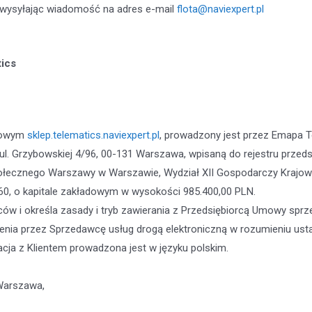
, wysyłając wiadomość na adres e-mail
flota@naviexpert.pl
tics
etowym
sklep.telematics.naviexpert.pl
, prowadzony jest przez Emapa T
 ul. Grzybowskiej 4/96, 00-131 Warszawa, wpisaną do rejestru prze
tołecznego Warszawy w Warszawie, Wydział XII Gospodarczy Kraj
0, o kapitale zakładowym w wysokości 985.400,00 PLN.
ców i określa zasady i tryb zawierania z Przedsiębiorcą Umowy spr
enia przez Sprzedawcę usług drogą elektroniczną w rozumieniu usta
cja z Klientem prowadzona jest w języku polskim.
Warszawa,