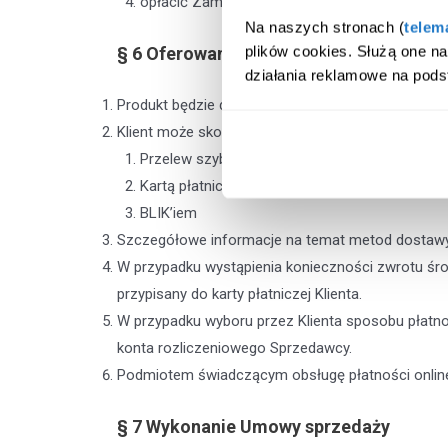
opłacić Zamówienie w określonym terminie.
Na naszych stronach (
telem
plików cookies. Służą one n
§ 6
Oferowane metody dostawy oraz pł
działania reklamowe na pods
Produkt będzie dostarczony Klientowi za pośredni
Klient może skorzystać z następujących metod pł
Przelew szybki
Kartą płatniczą: Visa, Visa Electron, MasterCa
BLIK’iem
Szczegółowe informacje na temat metod dostawy 
W przypadku wystąpienia konieczności zwrotu śro
przypisany do karty płatniczej Klienta.
W przypadku wyboru przez Klienta sposobu płatnoś
konta rozliczeniowego Sprzedawcy.
Podmiotem świadczącym obsługę płatności online 
§ 7
Wykonanie Umowy sprzedaży