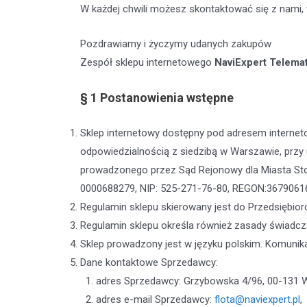
W każdej chwili możesz skontaktować się z nami
Pozdrawiamy i życzymy udanych zakupów
Zespół sklepu internetowego
NaviExpert Telema
§ 1
Postanowienia wstępne
Sklep internetowy dostępny pod adresem intern
odpowiedzialnością z siedzibą w Warszawie, przy
prowadzonego przez Sąd Rejonowy dla Miasta S
0000688279, NIP: 525-271-76-80, REGON:36790616
Regulamin sklepu skierowany jest do Przedsiębior
Regulamin sklepu określa również zasady świadcz
Sklep prowadzony jest w języku polskim. Komunika
Dane kontaktowe Sprzedawcy:
adres Sprzedawcy: Grzybowska 4/96, 00-131 
adres e-mail Sprzedawcy:
flota@naviexpert.pl
,