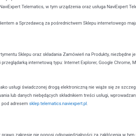
NaviExpert Telematics, w tym urządzenia oraz usługa NaviExpert 
ientem a Sprzedawcą za pośrednictwem Sklepu internetowego mają
rtymentu Sklepu oraz składania Zamówień na Produkty, niezbędne je
przeglądarką internetową typu: Internet Explorer, Google Chrome, Mo
ako usługi świadczonej drogą elektroniczną nie wiąże się ze szcze
wania lub danych niebędących składnikiem treści usługi, wprowadza
wej pod adresem
sklep.telematics.naviexpert.pl
.
prawo zakresie nie ponosi odpowiedzialności za zakłócenia w ty