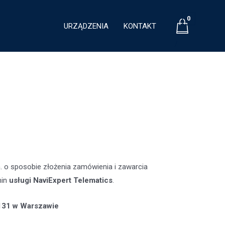
0
URZĄDZENIA
KONTAKT
/
n. o sposobie złożenia zamówienia i zawarcia
min
usługi NaviExpert Telematics
.
-131 w Warszawie